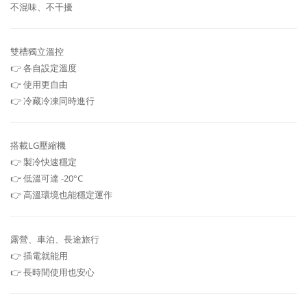
不混味、不干擾
雙槽獨立溫控
👉 各自設定溫度
👉 使用更自由
👉 冷藏冷凍同時進行
搭載LG壓縮機
👉 製冷快速穩定
👉 低溫可達 -20°C
👉 高溫環境也能穩定運作
露營、車泊、長途旅行
👉 插電就能用
👉 長時間使用也安心