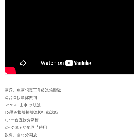
露營、車露想真正升級冰箱體驗
這台直接幫你做到
SANSUI 山水 冰航號
LG壓縮機雙槽雙溫控行動冰箱
👉 一台直接分兩槽
👉 冷藏＋冷凍同時使用
飲料、食材分開放