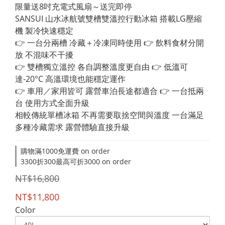
限量送8吋充電式風扇～送完即停 
SANSUI 山水冰航號雙槽雙溫控行動冰箱 搭載LG壓縮
機 製冷快速穩定
👉 一台分兩槽 冷藏＋冷凍同時使用 👉 飲料食材分開
放 不混味不干擾
👉 雙槽獨立溫控 各自調整溫度更自由 👉 低溫可
達-20°C 高溫環境也能穩定運作
👉 車用／家用皆可 露營車泊長途都適合 👉 一台抵兩
台 使用方式全面升級
相較傳統單槽冰箱 不再需要取捨空間與溫度 一台滿足
多種冷藏需求 露營體驗直接升級
購物滿1000免運費 on order
3300折300最高可折3000 on order
NT$16,800
NT$11,800
Color