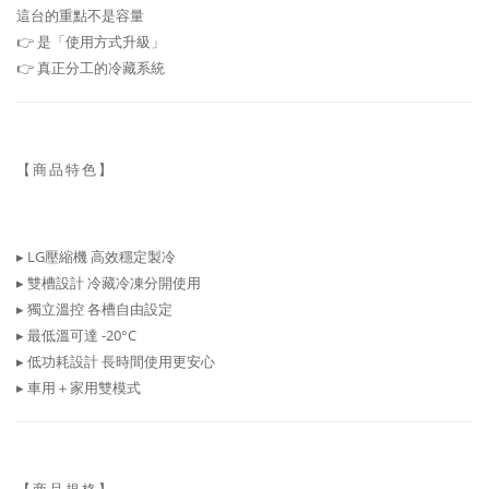
這台的重點不是容量
👉 是「使用方式升級」
👉 真正分工的冷藏系統
【商品特色】
▸ LG壓縮機 高效穩定製冷
▸ 雙槽設計 冷藏冷凍分開使用
▸ 獨立溫控 各槽自由設定
▸ 最低溫可達 -20°C
▸ 低功耗設計 長時間使用更安心
▸ 車用＋家用雙模式