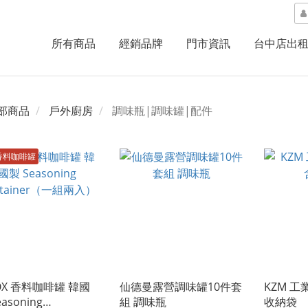
所有商品
經銷品牌
門市資訊
台中店出
部商品
戶外廚房
調味瓶|調味罐|配件
香料咖啡罐
OX 香料咖啡罐 韓國
仙德曼露營調味罐10件套
KZM 
asoning
組 調味瓶
收納袋