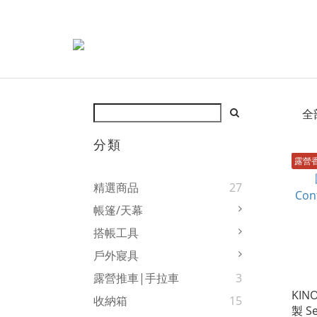
全
分類
露營
精選商品
27
帳篷/天幕
搭帳工具
戶外寢具
露營推車|手拉車
3
KIN
收納箱
15
製 Se