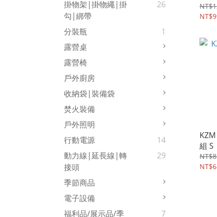
掛物架|掛物繩|掛
26
Con
NT$1
勾|綁帶
NT$9
分裝瓶
1
露營桌
露營椅
戶外廚房
收納袋|裝備袋
焚火裝備
戶外照明
KZ
行動電源
14
組 S
動力線|延長線|轉
29
NT$8
NT$6
接頭
季節商品
電子設備
福利品/展示品/季
7