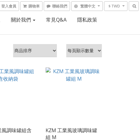
登入會員
購物車
聯絡我們
繁體中文
$ TWD
租
關於我們
常見Q&A
隱私政策
工業風調味罐組含
KZM 工業風玻璃調味罐
組 M