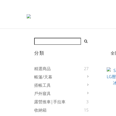
分類
全
精選商品
27
帳篷/天幕
搭帳工具
戶外寢具
露營推車|手拉車
3
收納箱
15