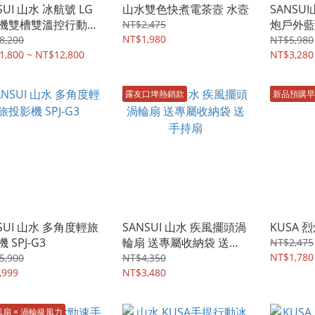
SUI 山水 冰航號 LG
山水雙色快煮電茶壼 水壼
SANSU
機雙槽雙溫控行動冰
炮戶外藍
NT$2,475
送充電式風扇
NT$1,980
8,200
NT$5,980
1,800 ~ NT$12,800
NT$3,280
露友口埤熱銷款
新品預購早
SUI 山水 多角度輕旅
SANSUI 山水 疾風擺頭渦
KUSA 
 SPJ-G3
輪扇 送專屬收納袋 送手
NT$2,475
持扇
NT$1,780
5,900
NT$4,350
,999
NT$3,480
扇 × 渦輪級風力