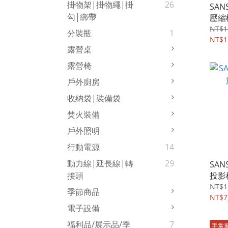
掛物架|掛物繩|掛
26
SAN
勾|綁帶
壓縮
箱 
NT$1
分裝瓶
1
NT$1
露營桌
露營椅
戶外廚房
收納袋|裝備袋
焚火裝備
戶外照明
行動電源
14
動力線|延長線|轉
29
SAN
投影機
接頭
NT$1
季節商品
NT$7
電子設備
福利品/展示品/季
7
手掌風