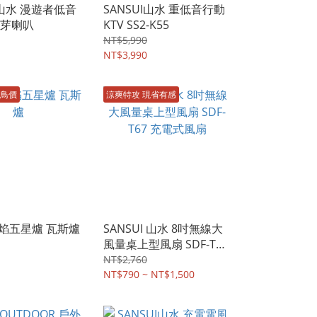
I山水 漫遊者低音
SANSUI山水 重低音行動
芽喇叭
KTV SS2-K55
NT$5,990
NT$3,990
鳥價
涼爽特攻 現省有感
烈焰五星爐 瓦斯爐
SANSUI 山水 8吋無線大
風量桌上型風扇 SDF-T67
充電式風扇
NT$2,760
NT$790 ~ NT$1,500