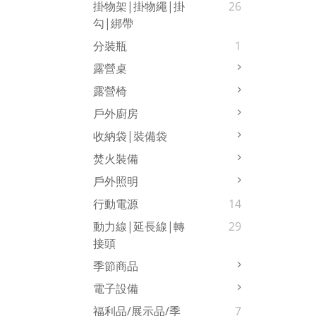
掛物架|掛物繩|掛
26
勾|綁帶
分裝瓶
1
露營桌
露營椅
戶外廚房
收納袋|裝備袋
焚火裝備
戶外照明
行動電源
14
動力線|延長線|轉
29
接頭
季節商品
電子設備
福利品/展示品/季
7