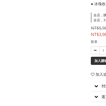
● 冰塊
全店，購
全店，33
NT$5,9
NT$3,9
數量
加入購
加入
付
送