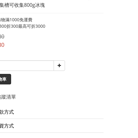
收集槽可收集800g冰塊
物滿1000免運費
00折300最高可折3000
80
80
物車
追蹤清單
款方式
貨方式