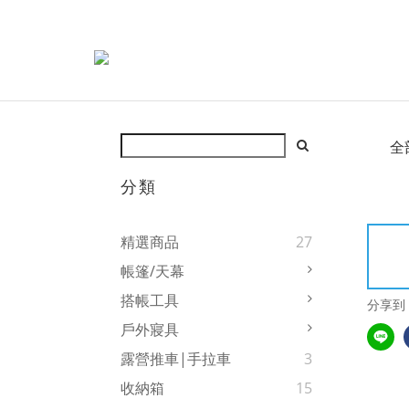
全
分類
精選商品
27
帳篷/天幕
搭帳工具
分享到
戶外寢具
露營推車|手拉車
3
收納箱
15