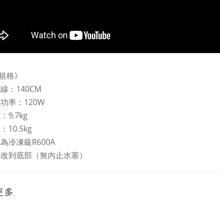
規格》
線：140CM
耗功率：120W
：9.7kg
：10.5kg
為冷凍級R600A
水改到底部（無內止水塞）
更多