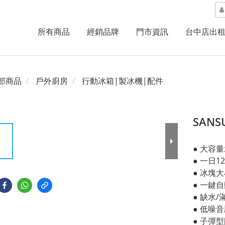
所有商品
經銷品牌
門市資訊
台中店出
部商品
戶外廚房
行動冰箱|製冰機|配件
SANS
● 大容量
● 一日1
● 冰塊
● 一鍵
● 缺水
● 低噪
● 子彈