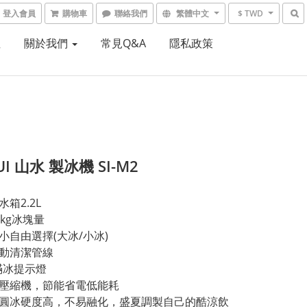
登入會員
購物車
聯絡我們
繁體中文
$ TWD
租
關於我們
常見Q&A
隱私政策
UI 山水 製冰機 SI-M2
水箱2.2L
2kg冰塊量
大小自由選擇(大冰/小冰)
自動清潔管線
/滿冰提示燈
音壓縮機，節能省電低能耗
型圓冰硬度高，不易融化，盛夏調製自己的酷涼飲