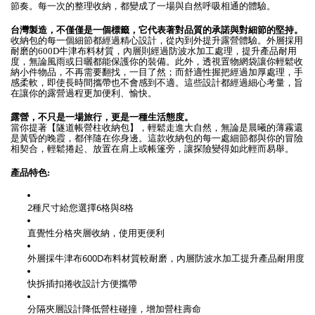
節奏。每一次的整理收納，都變成了一場與自然呼吸相通的體驗。
台灣製造，不僅僅是一個標籤，它代表著對品質的承諾與對細節的堅持。
收納包的每一個細節都經過精心設計，從內到外提升露營體驗。外層採用
耐磨的600D牛津布料材質，內層則經過防波水加工處理，提升產品耐用
度，無論風雨或日曬都能保護你的裝備。此外，透視置物網袋讓你輕鬆收
納小件物品，不再需要翻找，一目了然；而舒適性握把經過加厚處理，手
感柔軟，即使長時間攜帶也不會感到不適。這些設計都經過細心考量，旨
在讓你的露營過程更加便利、愉快。
露營，不只是一場旅行，更是一種生活態度。
當你提著【隧道帳營柱收納包】，輕鬆走進大自然，無論是晨曦的薄霧還
是黃昏的晚霞，都伴隨在你身邊。這款收納包的每一處細節都與你的冒險
相契合，輕鬆捲起、放置在肩上或帳篷旁，讓探險變得如此輕而易舉。
產品特色:
2種尺寸給您選擇6格與8格
直覺性分格夾層收納，使用更便利
外層採牛津布600D布料材質較耐磨，內層防波水加工提升產品耐用度
快拆插扣捲收設計方便攜帶
分隔夾層設計降低營柱碰撞，增加營柱壽命