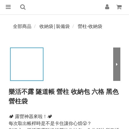
全部商品
收納袋|裝備袋
營柱-收納袋
樂活不露 隧道帳 營柱 收納包 六格 黑色
營柱袋
🏕️ 露營神器來啦！🏕️
每次取出帳桿時是不是卡住讓你心煩😤？