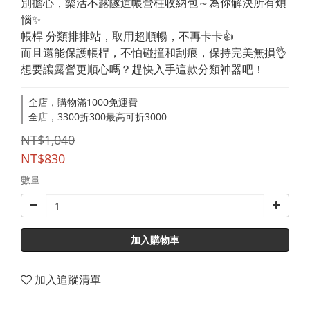
別擔心，樂活不露隧道帳營柱收納包～為你解決所有煩
惱✨
帳桿 分類排排站，取用超順暢，不再卡卡👍  
而且還能保護帳桿，不怕碰撞和刮痕，保持完美無損👌
想要讓露營更順心嗎？趕快入手這款分類神器吧！
全店，購物滿1000免運費
全店，3300折300最高可折3000
NT$1,040
NT$830
數量
加入購物車
加入追蹤清單