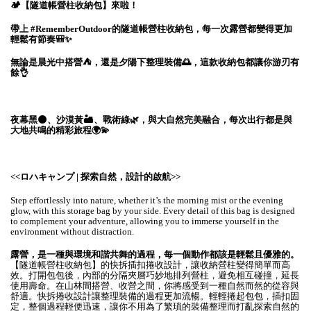
🏕️【隧道帳營柱收納包】來啦！
帶上 #RememberOutdoor的隧道帳營柱收納包，每一次露營都變得更加
輕鬆有節奏🎒✨
無論是晨光中搭營⛺，還是夕陽下整理裝備🌅，這款收納包都讓你游刃有
餘👌
夜幕黑🌑、沙漠黃🏜️、戰術綠🌿，與大自然完美融合，每次出行都是與
大地共鳴的精彩旅程🌍💫
<<ロハキャンプ | 探索自然，設計的啟航>>
Step effortlessly into nature, whether it’s the morning mist or the evening
glow, with this storage bag by your side. Every detail of this bag is designed
to complement your adventure, allowing you to immerse yourself in the
environment without distraction.
露營，是一種與環境和諧共舞的過程，每一個動作都該是輕鬆且優雅的。
【隧道帳營柱收納包】的快拆插扣捲收設計，讓收納營柱變得簡單而高
效。打開包包後，內部的分隔夾層巧妙地排列營柱，避免相互碰撞，延長
使用壽命。在山林間搭營、收營之間，你將感受到一種自然而然的從容與
舒適。快拆捲收設計讓整理裝備的過程更加流暢。輕輕捲起包包，插扣固
定，整個過程輕便迅速，讓你不用為了繁瑣的裝備整理而打亂探索自然的