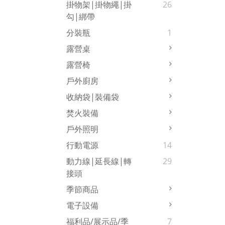
掛物架|掛物繩|掛
26
勾|綁帶
分裝瓶
1
露營桌
露營椅
戶外廚房
收納袋|裝備袋
焚火裝備
戶外照明
行動電源
14
動力線|延長線|轉
29
接頭
季節商品
電子設備
福利品/展示品/季
7