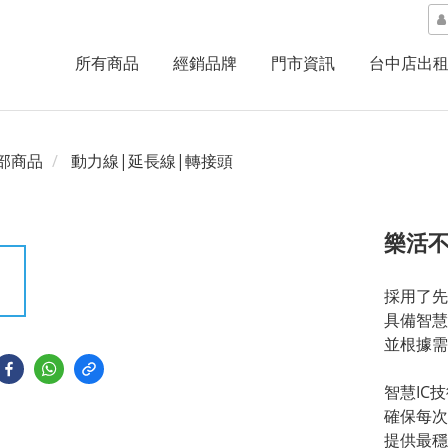
所有商品
經銷品牌
門市資訊
台中店出
部商品
動力線|延長線|轉接頭
樂活不
採用了先
具備智慧
並根據需
智慧IC
確保每次
提供最穩