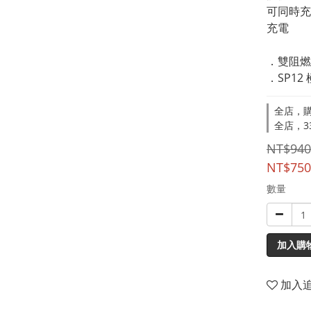
可同時充
充電
．雙阻燃
．SP12
全店，購
全店，33
NT$940
NT$750
數量
加入購
加入