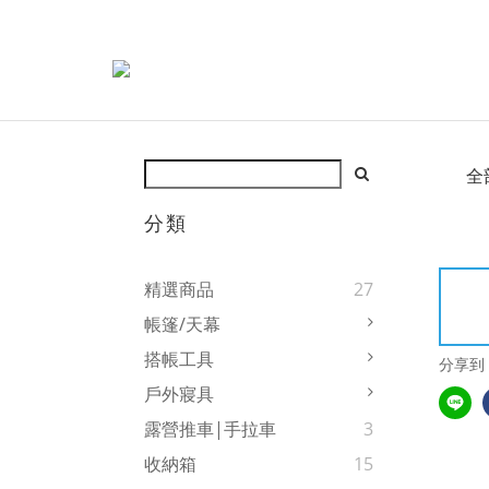
全
分類
精選商品
27
帳篷/天幕
搭帳工具
分享到
戶外寢具
露營推車|手拉車
3
收納箱
15