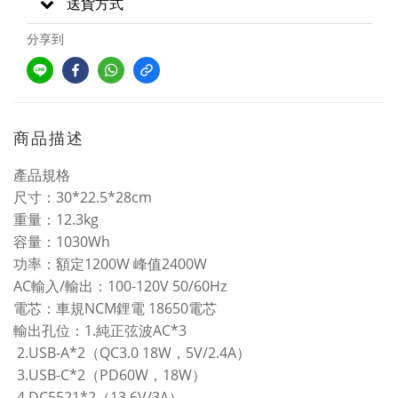
送貨方式
分享到
商品描述
產品規格
30*22.5*28cm
尺寸：
12.3kg
重量：
1030Wh
容量：
1200W
2400W
功率：額定
峰值
AC
/
100-120V 50/60Hz
輸入
輸出：
NCM
18650
電芯：車規
鋰電
電芯
1.
AC*3
輸出孔位：
純正弦波
2.USB-A*2
QC3.0 18W
5V/2.4A
（
，
）
3.USB-C*2
PD60W
18W
（
，
）
4.DC5521*2
13.6V/3A
（
）