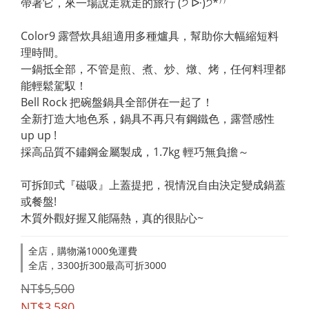
帶著它，來一場說走就走的旅行 (੭ ᐕ)੭*⁾⁾
Color9 露營炊具組適用多種爐具，幫助你大幅縮短料
理時間。
一鍋抵全部，不管是煎、煮、炒、燉、烤，任何料理都
能輕鬆駕馭！
Bell Rock 把碗盤鍋具全部併在一起了！
全新打造大地色系，鍋具不再只有鋼鐵色，露營感性 
up up ! 
採高品質不鏽鋼金屬製成，1.7kg 輕巧無負擔～
可拆卸式『磁吸』上蓋提把，視情況自由決定變成鍋蓋
或餐盤!
木質外觀好握又能隔熱，真的很貼心~
全店，購物滿1000免運費
全店，3300折300最高可折3000
NT$5,500
NT$3,580