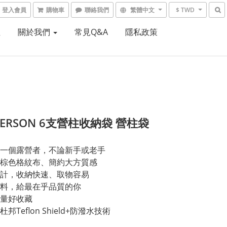
登入會員
購物車
聯絡我們
繁體中文
$ TWD
租
關於我們
常見Q&A
隱私政策
PERSON 6支營柱收納袋 營柱袋
一個露營者，不論新手或老手
棕色格紋布、簡約大方質感
計，收納快速、取物容易
料，給最在乎品質的你
量好收藏
邦Teflon Shield+防潑水技術