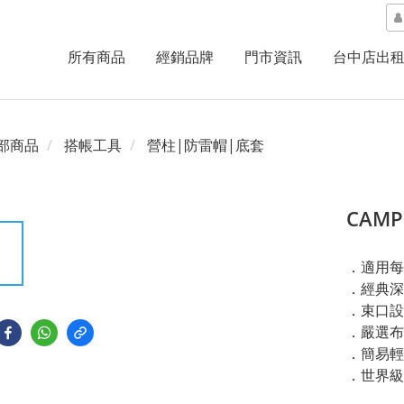
所有商品
經銷品牌
門市資訊
台中店出
部商品
搭帳工具
營柱|防雷帽|底套
CAM
．適用每
．經典深
．束口設
．嚴選布
．簡易輕
．世界級杜