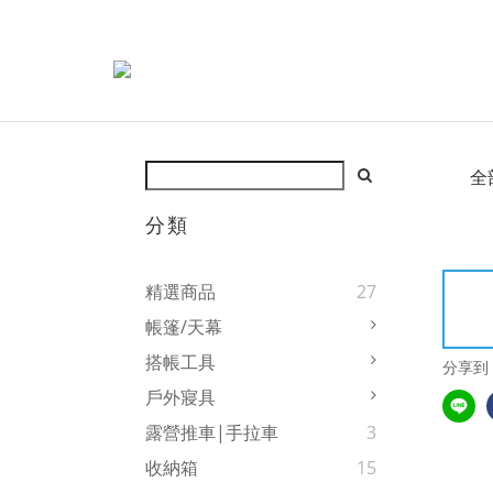
全
分類
精選商品
27
帳篷/天幕
搭帳工具
分享到
戶外寢具
露營推車|手拉車
3
收納箱
15