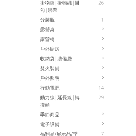
掛物架|掛物繩|掛
26
勾|綁帶
分裝瓶
1
露營桌
露營椅
戶外廚房
收納袋|裝備袋
焚火裝備
戶外照明
行動電源
14
動力線|延長線|轉
29
接頭
季節商品
電子設備
福利品/展示品/季
7