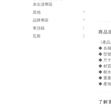
末出清專區
其他
品牌專區
車頂箱
1
商品
瓦斯
2
《產品
◆ 名稱
◆ 型號
◆ 尺寸
◆ 材質：
◆ 耐水
◆ 重量
◆ 產
了解