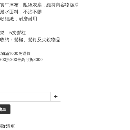
實牛津布，阻絕灰塵，維持內容物潔淨
潑水面料，不沾不髒
韌細緻，耐磨耐用
納：6支營柱
收納：營槌、營釘及尖銳物品
物滿1000免運費
00折300最高可折3000
物車
追蹤清單