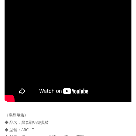
《產品規格》
◆ 品名：黑森戰術經典椅
◆ 型號：ARC-1T