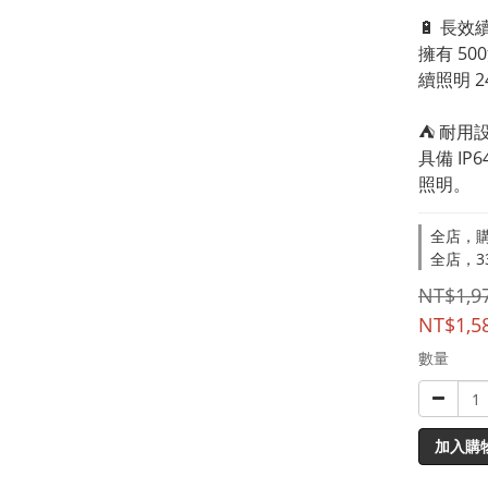
🔋 長
擁有 50
續照明 
⛺ 耐用
具備 I
照明。
全店，購
全店，33
NT$1,9
NT$1,5
數量
加入購