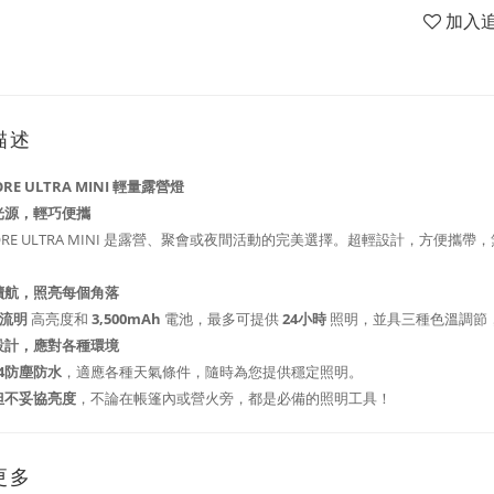
加入
描述
ORE ULTRA MINI 輕量露營燈
光源，輕巧便攜
MORE ULTRA MINI 是露營、聚會或夜間活動的完美選擇。超輕設計，方
續航，照亮每個角落
0流明
高亮度和
3,500mAh
電池，最多可提供
24小時
照明，並具三種色溫調節
設計，應對各種環境
64防塵防水
，適應各種天氣條件，隨時為您提供穩定照明。
但不妥協亮度
，不論在帳篷內或營火旁，都是必備的照明工具！
更多