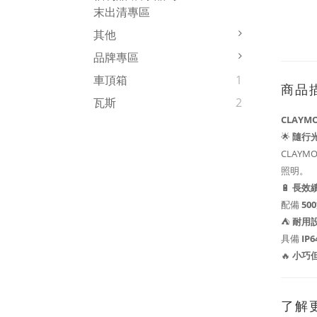
末出清專區
其他
品牌專區
車頂箱
1
商品
瓦斯
2
CLAYM
🌟
隨行
CLAY
照明。
🔋
長效
配備
50
⛺
耐用
具備
IP
🔥
小巧
了解