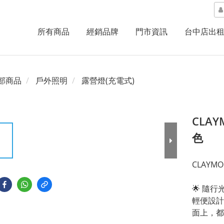
所有商品
經銷品牌
門市資訊
台中店出
部商品
戶外照明
露營燈(充電式)
CLAY
色
CLAYMO
🌟 隨行
輕便設計
面上，都