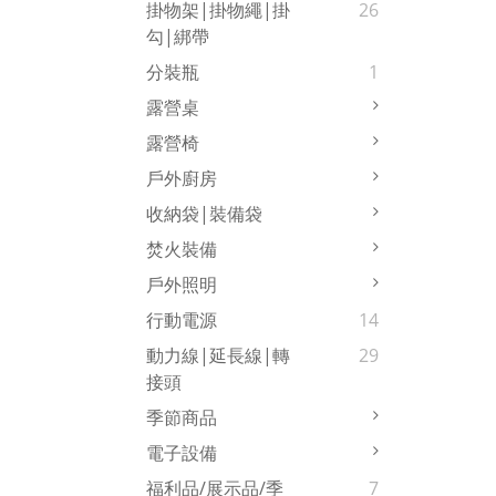
掛物架|掛物繩|掛
26
勾|綁帶
分裝瓶
1
露營桌
露營椅
戶外廚房
收納袋|裝備袋
焚火裝備
戶外照明
行動電源
14
動力線|延長線|轉
29
接頭
季節商品
電子設備
福利品/展示品/季
7