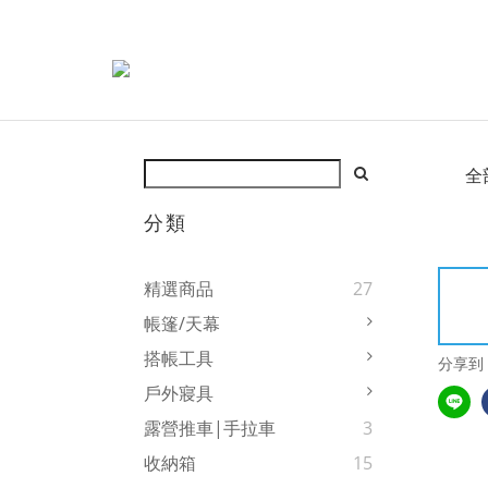
全
分類
精選商品
27
帳篷/天幕
搭帳工具
分享到
戶外寢具
露營推車|手拉車
3
收納箱
15