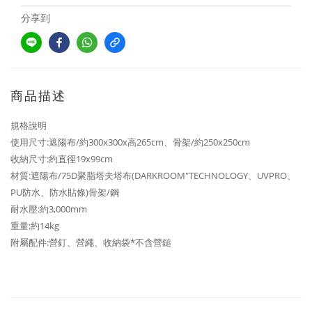
分享到
商品描述
規格說明
使用尺寸:遮陽布/約300x300x高265cm、骨架/約250x250cm
收納尺寸:約直徑19x99cm
材質:遮陽布/75D聚脂塔夫塔布(DARKROOM"TECHNOLOGY、UVPRO、
PU防水、防水貼條)骨架/鋼
耐水壓:約3,000mm
重量:約14kg
附屬配件:營釘、營繩、收納袋*不含營鎚