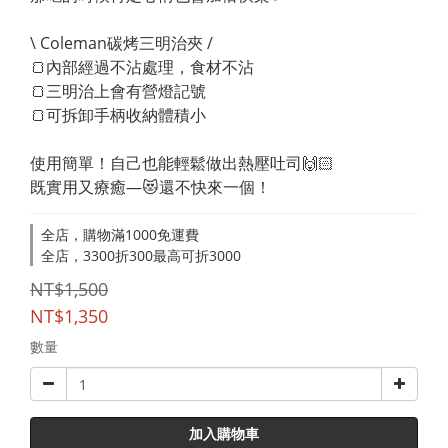
\ Coleman碳烤三明治夾 /
🍞內部經過不沾處理，食材不沾
🍞三明治上會有營燈記號
🍞可拆卸手柄收納體積小
使用簡單！自己也能輕鬆做出熱壓吐司🙌🏻
既實用又療癒—😻還不快來一個！
全店，購物滿1000免運費
全店，3300折300最高可折3000
NT$1,500
NT$1,350
數量
加入購物車