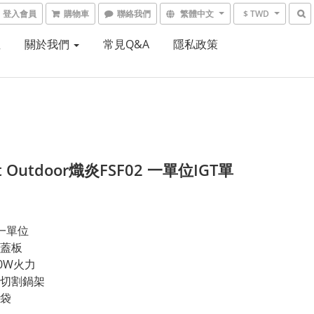
登入會員
購物車
聯絡我們
繁體中文
$ TWD
租
關於我們
常見Q&A
隱私政策
st Outdoor熾炎FSF02 一單位IGT單
T一單位
蓋板
0W火力
切割鍋架
袋