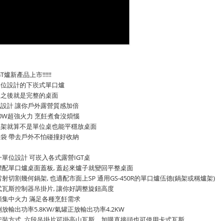
T爐新產品上市!!!!!!
單位設計的下崁式單口爐
板之後就是完整的桌面
設計 讓你戶外露營質感加倍
00W超強火力 烹飪煮食沒煩惱
爐架就算不是單位桌也能平穩放桌面
袋 帶去戶外不怕碰撞好收納
一單位設計 可崁入各式露營IGT桌
標配單口爐桌面蓋板, 蓋起來爐子就變回平整桌面
雷射切割幾何鍋架, 也適配市面上SP 通用GS-450R的單口爐伍德(鍋架或稱爐架)
式瓦斯控制器吊掛片, 讓你好調整旋鈕高度 
頭集中火力 滿足各種烹飪需求
倒放輸出功率5.8KW/氣罐正放輸出功率4.2KW
安裝方式  六段吊掛片可掛高山瓦斯、加購直接頭也可使用卡式瓦斯