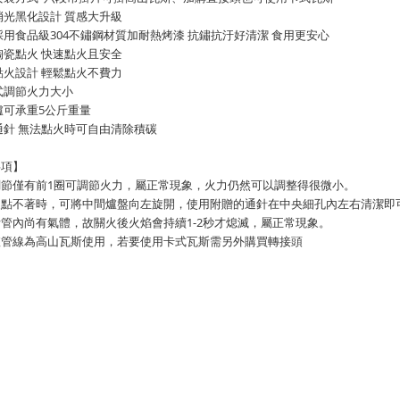
消光黑化設計 質感大升級
採用食品級304不鏽鋼材質加耐熱烤漆 抗鏽抗汙好清潔 食用更安心
陶瓷點火 快速點火且安全
點火設計 輕鬆點火不費力
式調節火力大小
爐可承重5公斤重量
通針 無法點火時可自由清除積碳
事項】
鈕調節僅有前1圈可調節火力，屬正常現象，火力仍然可以調整得很微小。
爐火點不著時，可將中間爐盤向左旋開，使用附贈的通針在中央細孔內左右清潔即
瓦斯管內尚有氣體，故關火後火焰會持續1-2秒才熄滅，屬正常現象。
斯爐管線為高山瓦斯使用，若要使用卡式瓦斯需另外購買轉接頭