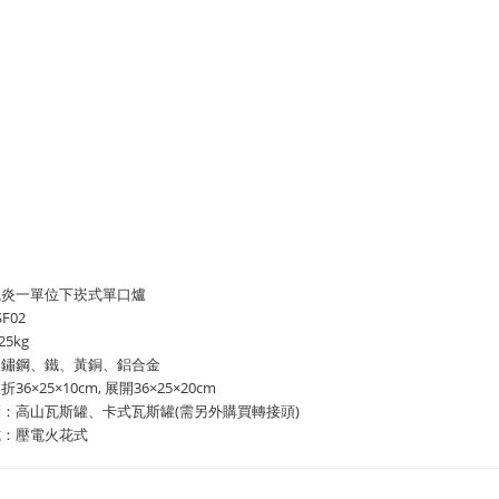
熾炎一單位下崁式單口爐
F02
25kg
不鏽鋼、鐵、黃銅、鋁合金
6×25×10cm, 展開36×25×20cm
：高山瓦斯罐、卡式瓦斯罐(需另外購買轉接頭)
式：壓電火花式