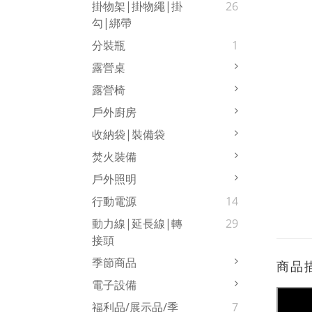
掛物架|掛物繩|掛
26
勾|綁帶
分裝瓶
1
露營桌
露營椅
戶外廚房
收納袋|裝備袋
焚火裝備
戶外照明
行動電源
14
動力線|延長線|轉
29
接頭
季節商品
商品
電子設備
福利品/展示品/季
7