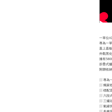
一單位IG
專為一
蓋上蓋
外觀黑化
擁有58
折疊式
附贈收納
▨ 專為
▨ 獨家
▨ 標配
▨ 六段
▨ 三爐
▨ 氣罐
▨ 多種