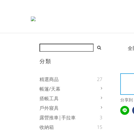
全
分類
精選商品
27
帳篷/天幕
搭帳工具
分享到
戶外寢具
露營推車|手拉車
3
收納箱
15