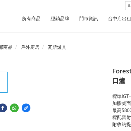
所有商品
經銷品牌
門市資訊
台中店出
部商品
戶外廚房
瓦斯爐具
Fore
口爐
標準IG
加贈桌面
最高580
標配雷射
附收納提