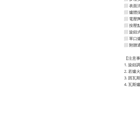
▨ 表面
▨ 爐體
▨ 電壓
▨ 按壓
▨ 旋鈕
▨ 單口
▨ 附贈
【注意
1. 旋
2. 若
3. 因
4. 瓦