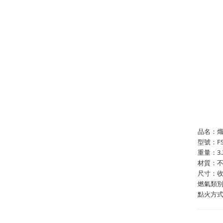
品名：
型號：FS
重量：3.
材質：
尺寸：收折3
燃氣類別
點火方