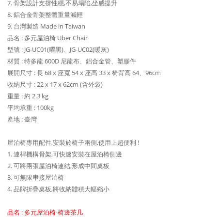
7. 骨架設計支撐性穩,不易塌陷,坐感提升
8. 鋁合金骨架整體重量減輕
9. 台灣製造 Made in Taiwan
品名 : 多元屋泊椅 Uber Chair
型號 : JG-UC01(曜黑)、JG-UC02(暖灰)
材質 : 特多龍 600D 尼龍布、鋁合金管、塑膠件
展開尺寸 : 長 68 x 座寬 54 x 座高 33 x 椅背高 64、96cm
收納尺寸 : 22 x 17 x 62cm (含外袋)
重量 : 約 2.3 kg
平均承重 : 100kg
產地 : 臺灣
屋泊椅專用配件,安裝於椅子兩側,使用上超便利 !
1. 連桿機構骨架,可快速安裝在屋泊椅側邊
2. 可將兩張屋泊椅連結,形成中間桌板
3. 可無限串接屋泊椅
4. 品牌折疊桌板,將收納體積大幅縮小
品名 : 多元屋泊椅-椅邊茶几