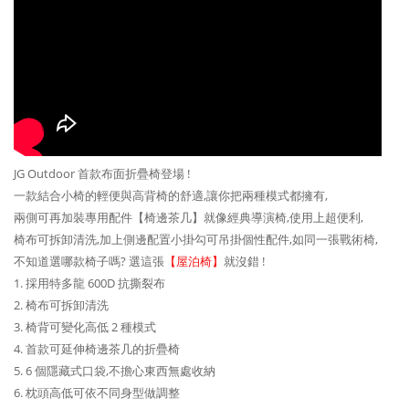
JG Outdoor 首款布面折疊椅登場 !
一款結合小椅的輕便與高背椅的舒適,讓你把兩種模式都擁有,
兩側可再加裝專用配件【椅邊茶几】就像經典導演椅,使用上超便利,
椅布可拆卸清洗,加上側邊配置小掛勾可吊掛個性配件,如同一張戰術椅,
不知道選哪款椅子嗎? 選這張
【屋泊椅】
就沒錯 !
1. 採用特多龍 600D 抗撕裂布
2. 椅布可拆卸清洗
3. 椅背可變化高低 2 種模式
4. 首款可延伸椅邊茶几的折疊椅
5. 6 個隱藏式口袋,不擔心東西無處收納
6. 枕頭高低可依不同身型做調整