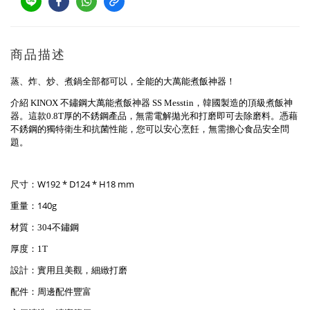
商品描述
蒸、炸、炒、煮鍋全部都可以，全能的大萬能煮飯神器！
介紹
不鏽鋼大萬能煮飯神器
，韓國製造的頂級煮飯神
KINOX
SS Messtin
器。這款
厚的不銹鋼產品，無需電解拋光和打磨即可去除磨料。憑藉
0.8T
不銹鋼的獨特衛生和抗菌性能，您可以安心烹飪，無需擔心食品安全問
題。
W192 * D124 * H18 mm
尺寸：
140g
重量：
材質：
不鏽鋼
304
厚度：
1T
設計：實用且美觀，細緻打磨
配件：周邊配件豐富