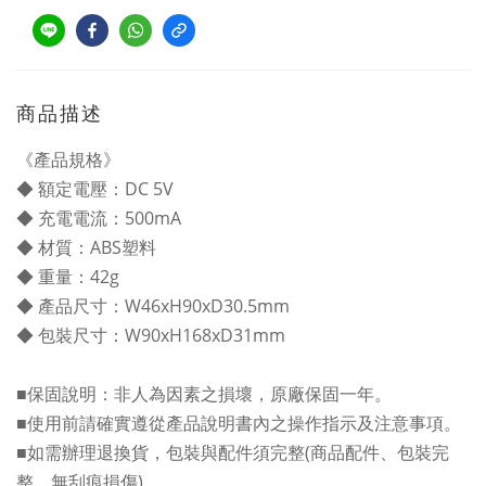
商品描述
《產品規格》
◆ 額定電壓：DC 5V
◆ 充電電流
：
500mA
◆ 材質
：
ABS塑料
◆ 重量
：
42g
◆ 產品尺寸
：
W46xH90xD30.5mm
◆ 包裝尺寸
：
W90xH168xD31mm
■保固說明：非人為因素之損壞，原廠保固一年。
■使用前請確實遵從產品說明書內之操作指示及注意事項。
■如需辦理退換貨，包裝與配件須完整(商品配件、包裝完
整，無刮痕損傷)。