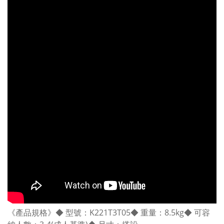
《產品規格》◆ 型號：K221T3T05◆ 重量：8.5kg◆ 可容