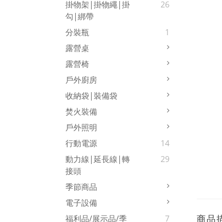
掛物架|掛物繩|掛
26
勾|綁帶
分裝瓶
1
露營桌
露營椅
戶外廚房
收納袋|裝備袋
焚火裝備
戶外照明
行動電源
14
動力線|延長線|轉
29
接頭
季節商品
電子設備
商品
福利品/展示品/季
7