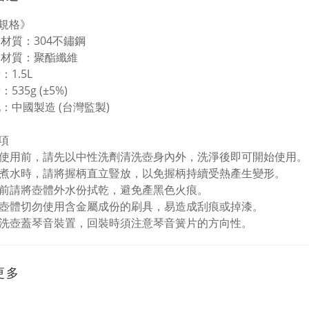
規格》
身材質：304不鏽鋼
袋材質：聚酯纖維
：1.5L
535g (±5%)
地：中國製造 (台灣監製)
項
新壺使用前，請先以中性洗劑清洗壺身內外，洗淨後即可開始使用。
加熱煮水時，請將握柄直立豎放，以免握柄持續受熱產生變形。
加熱前請將壺體外水份拭乾，避免產黑色火痕。
清洗壺體切勿使用含金屬成份的刷具，易造成刮痕或掉漆。
若拆洗壺蓋琴音裝置，回裝時須注意琴音簧片的方向性。
更多