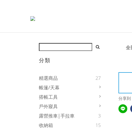
全
分類
精選商品
27
帳篷/天幕
搭帳工具
分享到
戶外寢具
露營推車|手拉車
3
收納箱
15