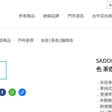
所有商品
經銷品牌
門市資訊
台中店出
部商品
戶外廚房
水壺|茶壺|咖啡壺
SADO
色 茶
．全壺身
．單傾式
．煮沸琴
．外觀耐
．附便攜