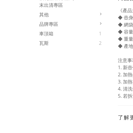
末出清專區
《產品
其他
◆ 壺
品牌專區
◆ 網
◆ 容量
車頂箱
1
◆ 重量：
瓦斯
2
◆ 產
注意事
1. 
2. 
3. 
4. 
5. 
了解