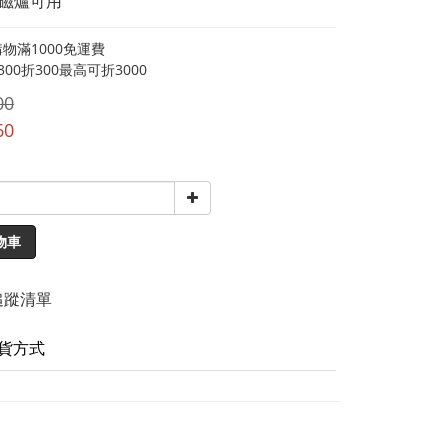
 電磁爐可用
物滿1000免運費
00折300最高可折3000
00
60
物車
追蹤清單
貨方式