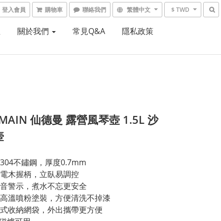
登入會員
購物車
聯絡我們
繁體中文
$ TWD
租
關於我們
常見Q&A
隱私政策
MAIN 仙德曼 露營風琴壺 1.5L 沙
壺
304不鏽鋼，厚度0.7mm
電木握柄，立臥易調控
音警示，煮水不忘更安全
高溫噴粉塗裝，方便清洗不掉漆
式收納網袋，外出攜帶更方便