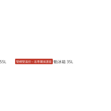
雙槽雙溫控～送專屬保護套