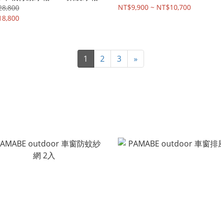
NT$9,900 ~ NT$10,700
28,800
18,800
1
2
3
»