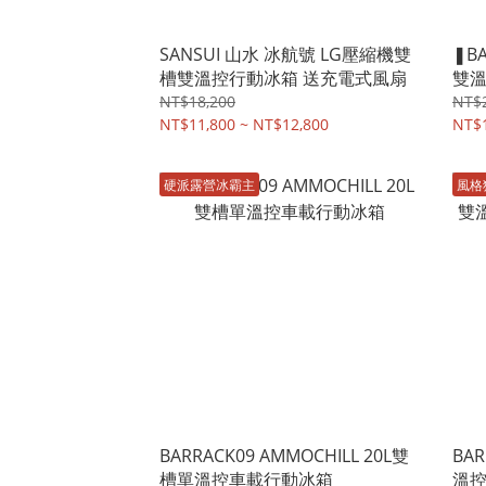
SANSUI 山水 冰航號 LG壓縮機雙
❚B
槽雙溫控行動冰箱 送充電式風扇
雙溫
NT$18,200
NT$
NT$11,800 ~ NT$12,800
NT$
硬派露營冰霸主
風格
BARRACK09 AMMOCHILL 20L雙
BAR
槽單溫控車載行動冰箱
溫控