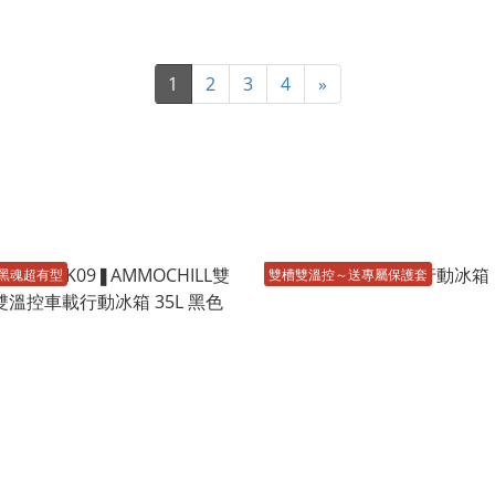
1
2
3
4
»
黑魂超有型
雙槽雙溫控～送專屬保護套