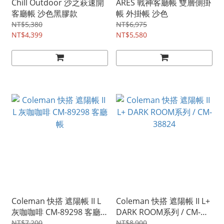
Chill Outdoor 沙之萩速開
ARES 戰神客廳帳 雙層側掛
客廳帳 沙色黑膠款
帳 外掛帳 沙色
NT$5,380
NT$6,975
NT$4,399
NT$5,580
Coleman 快搭 遮陽帳 II L
Coleman 快搭 遮陽帳 II L+
灰咖咖啡 CM-89298 客廳
DARK ROOM系列 / CM-
帳
38824
NT$7,200
NT$8,900