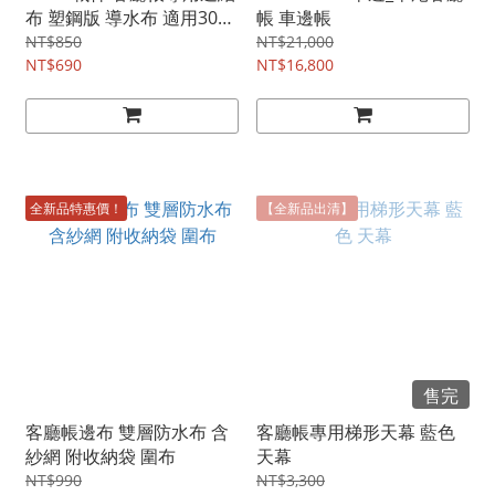
布 塑鋼版 導水布 適用300
帳 車邊帳
尺寸
NT$850
NT$21,000
NT$690
NT$16,800
全新品特惠價！
【全新品出清】
售完
客廳帳邊布 雙層防水布 含
客廳帳專用梯形天幕 藍色
紗網 附收納袋 圍布
天幕
NT$990
NT$3,300