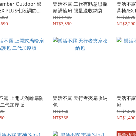
ember Outdoor 銀
樂活不露 二代有點意思擺
樂活不露 銀
EX PLUS七段調節模
頭渦輪扇 限量送收納袋
背椅/EX
超高背仕樣)
CHA-02
,360
NT$4,490
NT$2,870
,690
NT$3,590
NT$2,290
不露 上開式渦輪扇防
樂活不露 天行者夾扇收納
樂活不露
 二代加厚版
包
扇
25
NT$450
NT$1,870
80
NT$368
NT$1,490
帳桿收納免