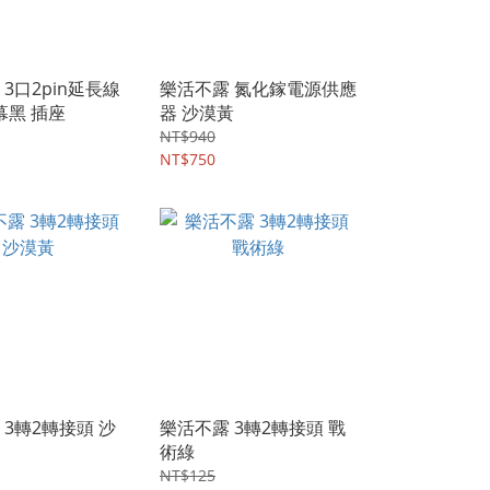
3口2pin延長線
樂活不露 氮化鎵電源供應
夜幕黑 插座
器 沙漠黃
NT$940
NT$750
 3轉2轉接頭 沙
樂活不露 3轉2轉接頭 戰
術綠
NT$125