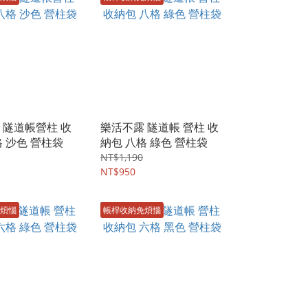
 隧道帳營柱 收
樂活不露 隧道帳 營柱 收
格 沙色 營柱袋
納包 八格 綠色 營柱袋
NT$1,190
NT$950
煩惱
帳桿收納免煩惱