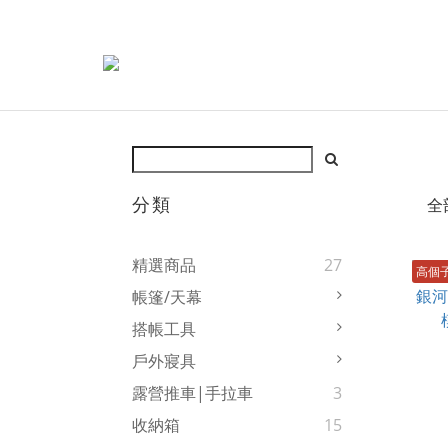
分類
全
精選商品
27
高個
帳篷/天幕
搭帳工具
戶外寢具
露營推車|手拉車
3
收納箱
15