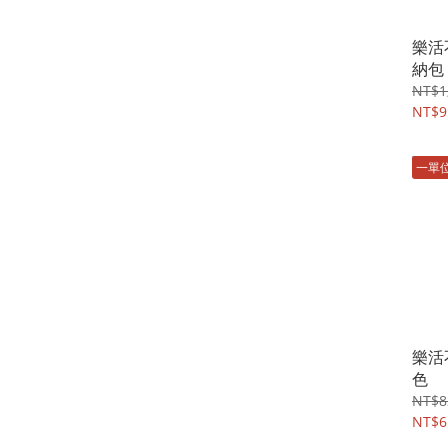
樂活
納包
NT$1
NT$9
一單
樂活不
色
NT$8
NT$6