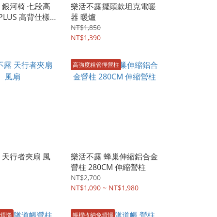
河椅 七段高
樂活不露擺頭款坦克電暖
 PLUS 高背仕樣
器 暖爐
NT$1,850
NT$1,390
高強度粗管徑營柱
 天行者夾扇 風
樂活不露 蜂巢伸縮鋁合金
營柱 280CM 伸縮營柱
NT$2,700
NT$1,090 ~ NT$1,980
煩惱
帳桿收納免煩惱