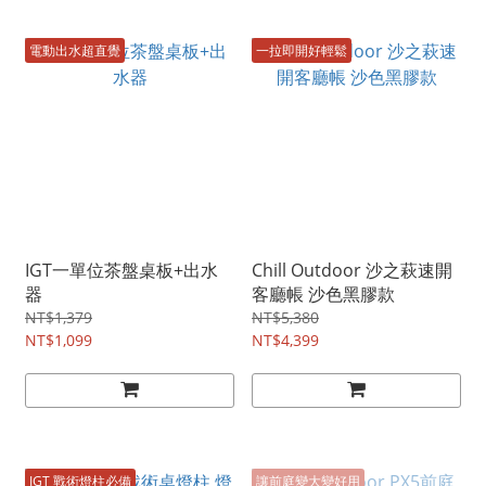
電動出水超直覺
一拉即開好輕鬆
IGT一單位茶盤桌板+出水
Chill Outdoor 沙之萩速開
器
客廳帳 沙色黑膠款
NT$1,379
NT$5,380
NT$1,099
NT$4,399
IGT 戰術燈柱必備
讓前庭變大變好用