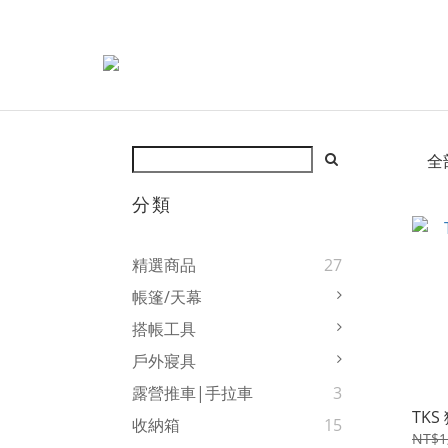
全
分類
精選商品
27
帳篷/天幕
搭帳工具
戶外寢具
露營推車|手拉車
3
TKS
收納箱
15
NT$1