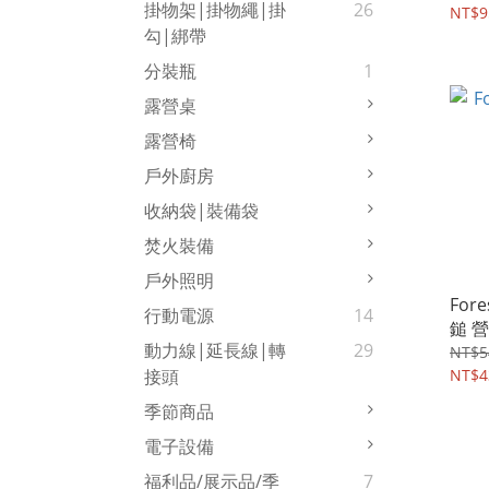
掛物架|掛物繩|掛
26
NT$9
勾|綁帶
分裝瓶
1
露營桌
露營椅
戶外廚房
收納袋|裝備袋
焚火裝備
戶外照明
For
行動電源
14
鎚 
動力線|延長線|轉
29
NT$5
NT$4
接頭
季節商品
電子設備
福利品/展示品/季
7