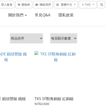
登入會員
購物車
聯絡我們
繁體中文
$ TWD
租
關於我們
常見Q&A
隱私政策
E 鎖頭營鎚 鐵槌
TKS SF獸角銅鎚 紅銅鎚
NT$2,500