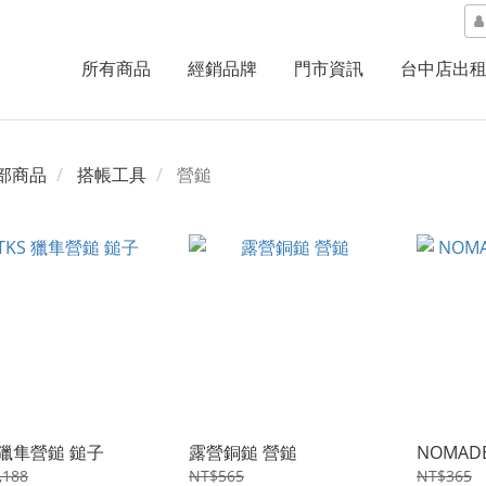
所有商品
經銷品牌
門市資訊
台中店出
部商品
搭帳工具
營鎚
 獵隼營鎚 鎚子
露營銅鎚 營鎚
NOMAD
,188
NT$565
NT$365