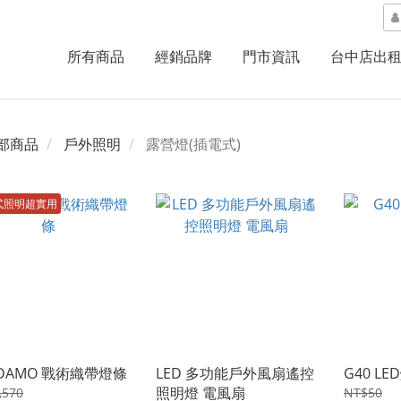
所有商品
經銷品牌
門市資訊
台中店出
部商品
戶外照明
露營燈(插電式)
式照明超實用
 DAMO 戰術織帶燈條
LED 多功能戶外風扇遙控
G40 L
照明燈 電風扇
,570
NT$50