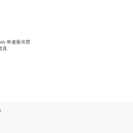
ones 串連垂吊營
燈具