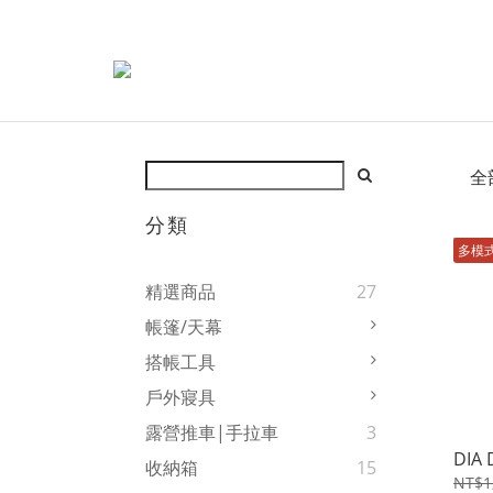
全
分類
多模
精選商品
27
帳篷/天幕
搭帳工具
戶外寢具
露營推車|手拉車
3
DIA
收納箱
15
NT$1