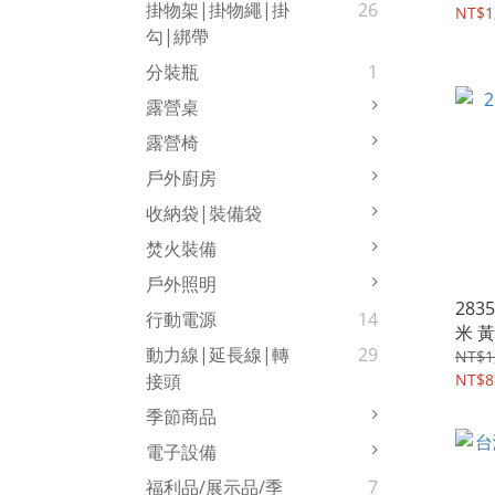
掛物架|掛物繩|掛
26
NT$1
勾|綁帶
分裝瓶
1
露營桌
露營椅
戶外廚房
收納袋|裝備袋
焚火裝備
戶外照明
283
行動電源
14
米 
動力線|延長線|轉
29
NT$1
NT$8
接頭
季節商品
電子設備
福利品/展示品/季
7